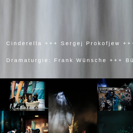
Cinderella +++ Sergej Prokofjew ++
Dramaturgie: Frank Wünsche +++ B