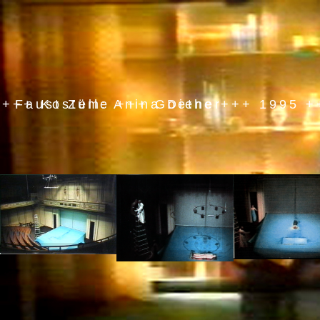
Faust Zelle +++ Goethe +++ 1995 +++ Christian Suhr/Bernd Freytag +++ Bühne +++ Kostüm: Anina Diener