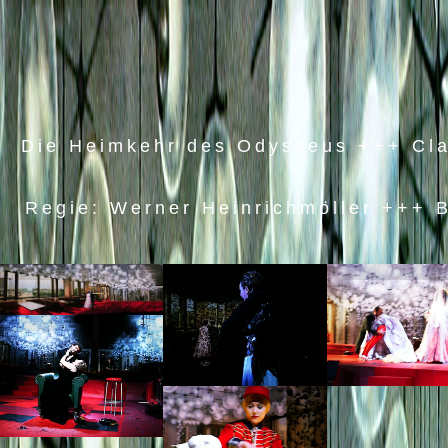
Die Heimkehr des Odysseus +++ Cla
Regie: Werner Heinrichmöller +++ 