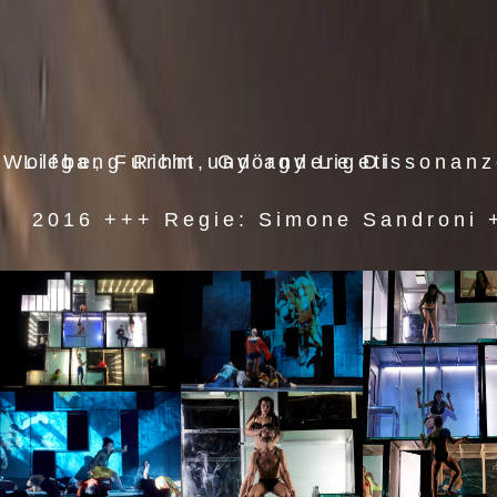
Liebe, Furcht und andere Dissonanzen +++ Tristan Keuris, Francesco Antonioni, Wolfgang Rihm, György Ligeti
2016 +++ Regie: Simone Sandroni