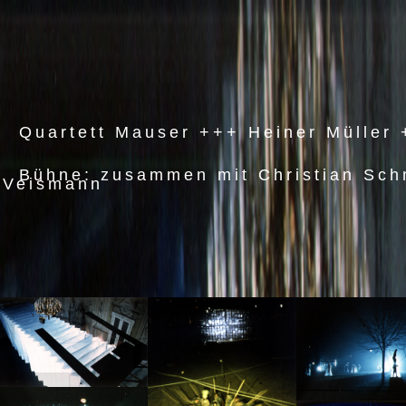
Quartett Mauser +++ Heiner Müller 
Bühne: zusammen mit Christian Sch
Veismann