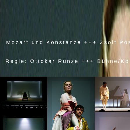
Mozart und Konstanze +++ Zsolt Po
Regie: Ottokar Runze +++ Bühne/K