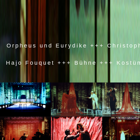
Orpheus und Eurydike +++ Christop
Hajo Fouquet +++ Bühne +++ Kostü